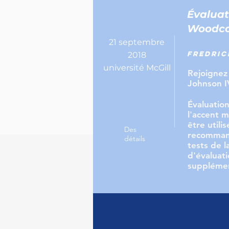
Évaluati
Woodcoc
21 septembre
Fredric
2018
université McGill
Rejoignez
Johnson I
Évaluation
l'accent m
être utili
Des
recommand
détails
tests de l
d'évaluat
supplémen