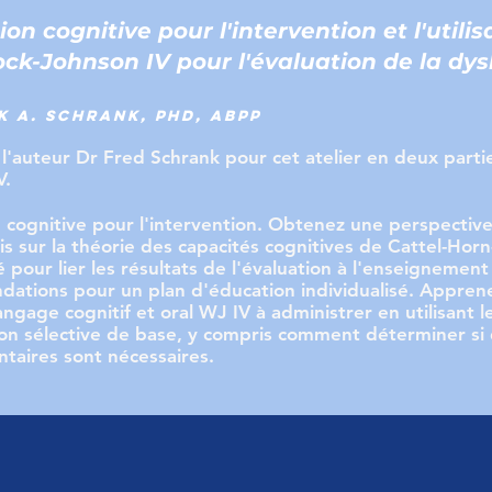
on cognitive pour l'intervention et l'utili
k-Johnson IV pour l'évaluation de la dys
k A. Schrank, PhD, ABPP
 l'auteur Dr Fred Schrank pour cet atelier en deux parti
V.
 cognitive pour l'intervention. Obtenez une perspective
is sur la théorie des capacités cognitives de Cattel-Hor
sé pour lier les résultats de l'évaluation à l'enseignement
ations pour un plan d'éducation individualisé. Apprenez
angage cognitif et oral WJ IV à administrer en utilisant 
ion sélective de base, y compris comment déterminer si 
taires sont nécessaires.