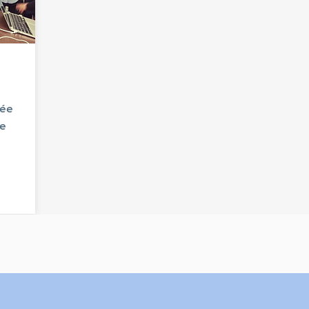
dée
ce