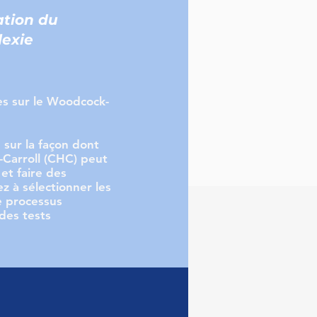
sation du
lexie
es sur le Woodcock-
 sur la façon dont
n-Carroll (CHC) peut
 et faire des
 à sélectionner les
le processus
des tests